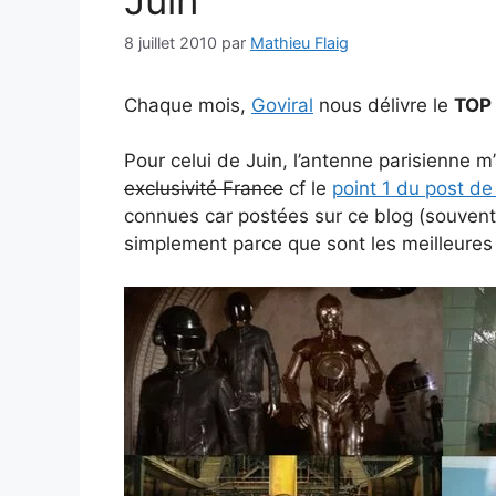
8 juillet 2010
par
Mathieu Flaig
Chaque mois,
Goviral
nous délivre le
TOP 
Pour celui de Juin, l’antenne parisienne m
exclusivité France
cf le
point 1 du post de
connues car postées sur ce blog (souven
simplement parce que sont les meilleure