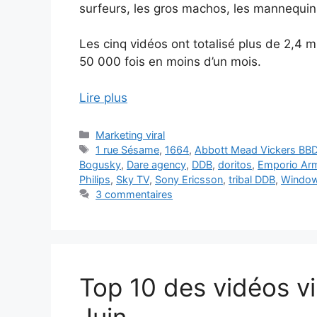
surfeurs, les gros machos, les mannequins
Les cinq vidéos ont totalisé plus de 2,4 m
50 000 fois en moins d’un mois.
Lire plus
Catégories
Marketing viral
Étiquettes
1 rue Sésame
,
1664
,
Abbott Mead Vickers BB
Bogusky
,
Dare agency
,
DDB
,
doritos
,
Emporio Ar
Philips
,
Sky TV
,
Sony Ericsson
,
tribal DDB
,
Window
3 commentaires
Top 10 des vidéos vi
Juin