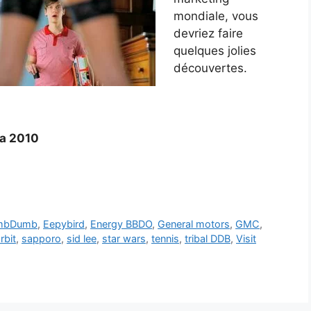
mondiale, vous
devriez faire
quelques jolies
découvertes.
na 2010
mbDumb
,
Eepybird
,
Energy BBDO
,
General motors
,
GMC
,
rbit
,
sapporo
,
sid lee
,
star wars
,
tennis
,
tribal DDB
,
Visit