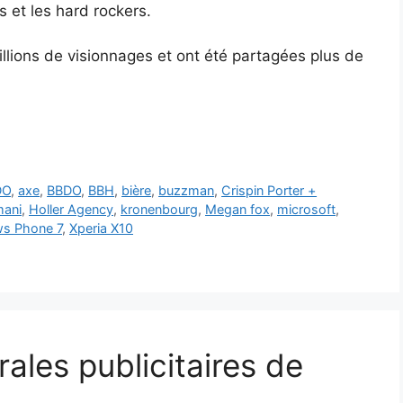
 et les hard rockers.
illions de visionnages et ont été partagées plus de
DO
,
axe
,
BBDO
,
BBH
,
bière
,
buzzman
,
Crispin Porter +
mani
,
Holler Agency
,
kronenbourg
,
Megan fox
,
microsoft
,
s Phone 7
,
Xperia X10
rales publicitaires de