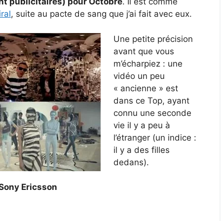
nt publicitaires) pour Octobre
. Il est comme
ral
, suite au pacte de sang que j’ai fait avec eux.
Une petite précision
avant que vous
m’écharpiez : une
vidéo un peu
« ancienne » est
dans ce Top, ayant
connu une seconde
vie il y a peu à
l’étranger (un indice :
il y a des filles
dedans).
 Sony Ericsson