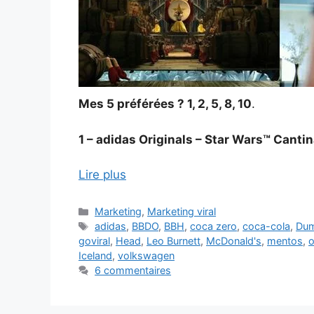
Mes 5 préférées ? 1, 2, 5, 8, 10
.
1 – adidas Originals – Star Wars™ Canti
Lire plus
Catégories
Marketing
,
Marketing viral
Étiquettes
adidas
,
BBDO
,
BBH
,
coca zero
,
coca-cola
,
Du
goviral
,
Head
,
Leo Burnett
,
McDonald's
,
mentos
,
o
Iceland
,
volkswagen
6 commentaires