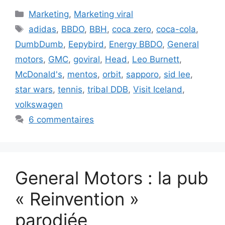
Catégories
Marketing
,
Marketing viral
Étiquettes
adidas
,
BBDO
,
BBH
,
coca zero
,
coca-cola
,
DumbDumb
,
Eepybird
,
Energy BBDO
,
General
motors
,
GMC
,
goviral
,
Head
,
Leo Burnett
,
McDonald's
,
mentos
,
orbit
,
sapporo
,
sid lee
,
star wars
,
tennis
,
tribal DDB
,
Visit Iceland
,
volkswagen
6 commentaires
General Motors : la pub
« Reinvention »
parodiée