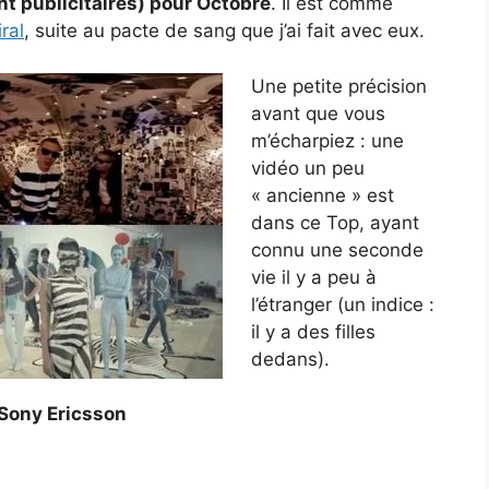
nt publicitaires) pour Octobre
. Il est comme
ral
, suite au pacte de sang que j’ai fait avec eux.
Une petite précision
avant que vous
m’écharpiez : une
vidéo un peu
« ancienne » est
dans ce Top, ayant
connu une seconde
vie il y a peu à
l’étranger (un indice :
il y a des filles
dedans).
 Sony Ericsson