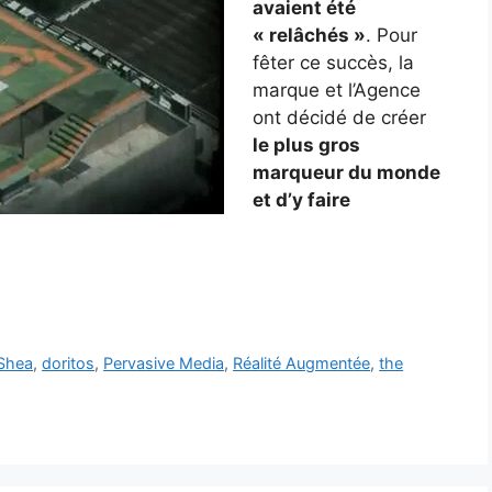
avaient été
« relâchés »
. Pour
fêter ce succès, la
marque et l’Agence
ont décidé de créer
le plus gros
marqueur du monde
et d’y faire
'Shea
,
doritos
,
Pervasive Media
,
Réalité Augmentée
,
the