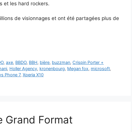
 et les hard rockers.
illions de visionnages et ont été partagées plus de
DO
,
axe
,
BBDO
,
BBH
,
bière
,
buzzman
,
Crispin Porter +
mani
,
Holler Agency
,
kronenbourg
,
Megan fox
,
microsoft
,
s Phone 7
,
Xperia X10
e Grand Format