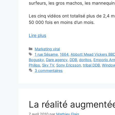
surfeurs, les gros machos, les mannequins
Les cinq vidéos ont totalisé plus de 2,4 m
50 000 fois en moins d’un mois.
Lire plus
Catégories
Marketing viral
Étiquettes
1 rue Sésame
,
1664
,
Abbott Mead Vickers BB
Bogusky
,
Dare agency
,
DDB
,
doritos
,
Emporio Ar
Philips
,
Sky TV
,
Sony Ericsson
,
tribal DDB
,
Window
3 commentaires
La réalité augmenté
7 avril 2010
par
Mathieu Flaig