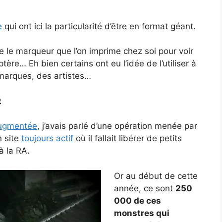
e
qui ont ici la particularité d’être en format géant.
 le marqueur que l’on imprime chez soi pour voir
tère… Eh bien certains ont eu l’idée de l’utiliser à
 marques, des artistes…
t
 augmentée
, j’avais parlé d’une opération menée par
n site
toujours actif
où il fallait libérer de petits
à la RA.
Or au début de cette
année, ce sont
250
000 de ces
monstres qui