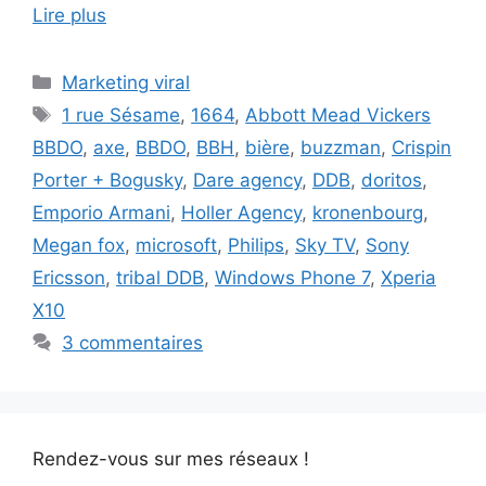
Lire plus
Catégories
Marketing viral
Étiquettes
1 rue Sésame
,
1664
,
Abbott Mead Vickers
BBDO
,
axe
,
BBDO
,
BBH
,
bière
,
buzzman
,
Crispin
Porter + Bogusky
,
Dare agency
,
DDB
,
doritos
,
Emporio Armani
,
Holler Agency
,
kronenbourg
,
Megan fox
,
microsoft
,
Philips
,
Sky TV
,
Sony
Ericsson
,
tribal DDB
,
Windows Phone 7
,
Xperia
X10
3 commentaires
Rendez-vous sur mes réseaux !