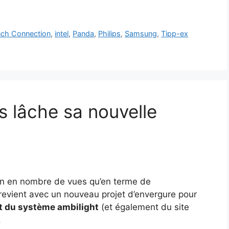
nch Connection
,
intel
,
Panda
,
Philips
,
Samsung
,
Tipp-ex
ips lâche sa nouvelle
en en nombre de vues qu’en terme de
evient avec un nouveau projet d’envergure pour
et du système ambilight
(et également du site
.