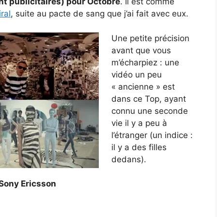
nt publicitaires) pour Octobre
. Il est comme
ral
, suite au pacte de sang que j’ai fait avec eux.
Une petite précision
avant que vous
m’écharpiez : une
vidéo un peu
« ancienne » est
dans ce Top, ayant
connu une seconde
vie il y a peu à
l’étranger (un indice :
il y a des filles
dedans).
 Sony Ericsson