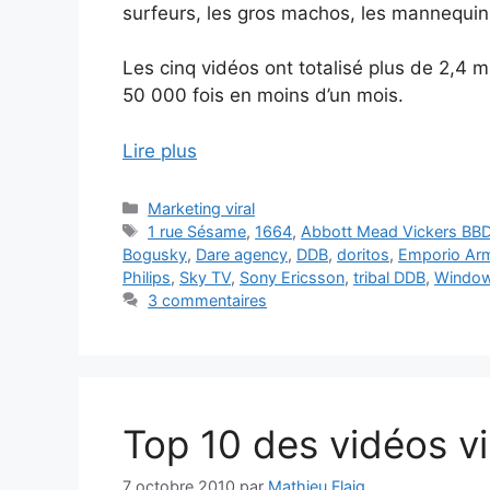
surfeurs, les gros machos, les mannequins
Les cinq vidéos ont totalisé plus de 2,4 m
50 000 fois en moins d’un mois.
Lire plus
Catégories
Marketing viral
Étiquettes
1 rue Sésame
,
1664
,
Abbott Mead Vickers BB
Bogusky
,
Dare agency
,
DDB
,
doritos
,
Emporio Ar
Philips
,
Sky TV
,
Sony Ericsson
,
tribal DDB
,
Window
3 commentaires
Top 10 des vidéos v
7 octobre 2010
par
Mathieu Flaig