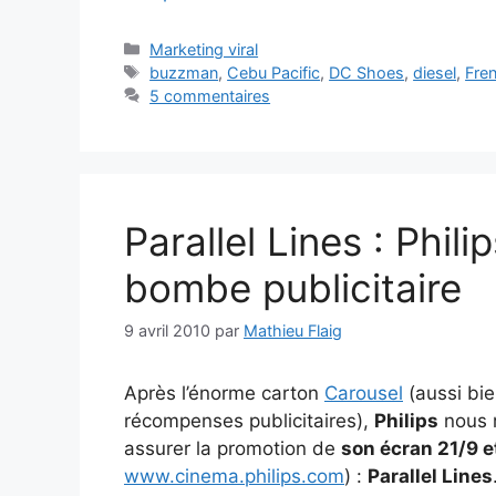
Catégories
Marketing viral
Étiquettes
buzzman
,
Cebu Pacific
,
DC Shoes
,
diesel
,
Fre
5 commentaires
Parallel Lines : Phil
bombe publicitaire
9 avril 2010
par
Mathieu Flaig
Après l’énorme carton
Carousel
(aussi bi
récompenses publicitaires),
Philips
nous r
assurer la promotion de
son écran 21/9 
www.cinema.philips.com
) :
Parallel Lines