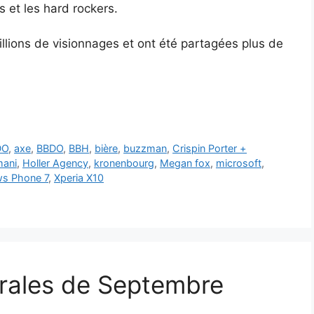
 et les hard rockers.
illions de visionnages et ont été partagées plus de
DO
,
axe
,
BBDO
,
BBH
,
bière
,
buzzman
,
Crispin Porter +
mani
,
Holler Agency
,
kronenbourg
,
Megan fox
,
microsoft
,
s Phone 7
,
Xperia X10
irales de Septembre