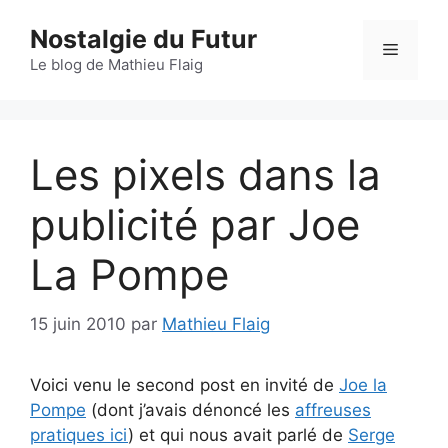
Aller
Nostalgie du Futur
au
Menu
contenu
Le blog de Mathieu Flaig
Les pixels dans la
publicité par Joe
La Pompe
15 juin 2010
par
Mathieu Flaig
Voici venu le second post en invité de
Joe la
Pompe
(dont j’avais dénoncé les
affreuses
pratiques ici
) et qui nous avait parlé de
Serge