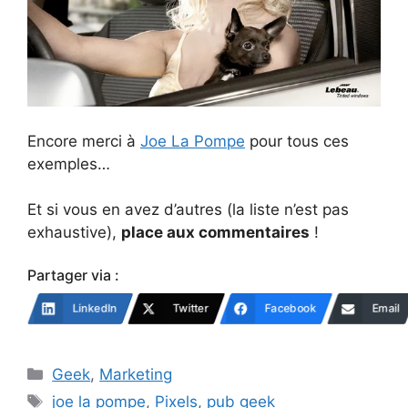
Encore merci à
Joe La Pompe
pour tous ces
exemples…
Et si vous en avez d’autres (la liste n’est pas
exhaustive),
place aux commentaires
!
Partager via :
LinkedIn
Twitter
Facebook
Email
Catégories
Geek
,
Marketing
Étiquettes
joe la pompe
,
Pixels
,
pub geek