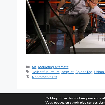
Catégories
Art
,
Marketing alternatif
Étiquettes
Collectif Murmure
,
easyJet
,
Spider Tag
,
Urban 
4 commentaires
Ce blog utilise des cookies pour vous off
Vous pouvez en savoir plus sur ces dern