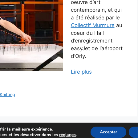
oeuvre d’art
contemporain, et qui
a été réalisée par le
Collectif Murmure
au
coeur du Hall
d’enregistrement
easyJet de l’aéroport
d’Orly.
Lire plus
Knitting
rir la meilleure expérience.
© Mathieu Flaig - Blog lancé en 2009, toujours actif en 2026 !
Accepter
iers et les désactiver dans les
réglages
.