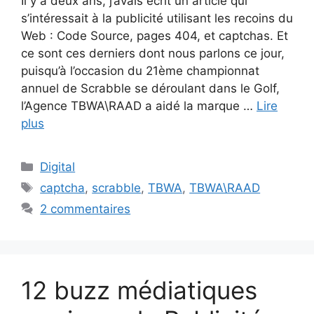
Il y a deux ans, j’avais écrit un article qui
s’intéressait à la publicité utilisant les recoins du
Web : Code Source, pages 404, et captchas. Et
ce sont ces derniers dont nous parlons ce jour,
puisqu’à l’occasion du 21ème championnat
annuel de Scrabble se déroulant dans le Golf,
l’Agence TBWA\RAAD a aidé la marque …
Lire
plus
Catégories
Digital
Étiquettes
captcha
,
scrabble
,
TBWA
,
TBWA\RAAD
2 commentaires
12 buzz médiatiques