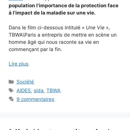
population l’importance de la protection face
à l’impact de la maladie sur une vie.
Dans le film ci-dessous intitulé
« Une Vie »
,
TBWA\Paris a entrepris de mettre en scène un
homme âgé qui nous raconte sa vie en
commençant par la fin.
Lire plus
Catégories
Société
Étiquettes
AIDES
,
sida
,
TBWA
9 commentaires