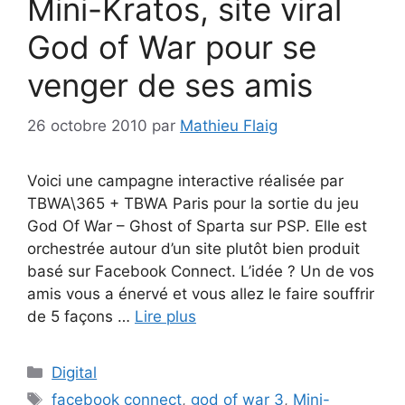
Mini-Kratos, site viral
God of War pour se
venger de ses amis
26 octobre 2010
par
Mathieu Flaig
Voici une campagne interactive réalisée par
TBWA\365 + TBWA Paris pour la sortie du jeu
God Of War – Ghost of Sparta sur PSP. Elle est
orchestrée autour d’un site plutôt bien produit
basé sur Facebook Connect. L’idée ? Un de vos
amis vous a énervé et vous allez le faire souffrir
de 5 façons …
Lire plus
Catégories
Digital
Étiquettes
facebook connect
,
god of war 3
,
Mini-