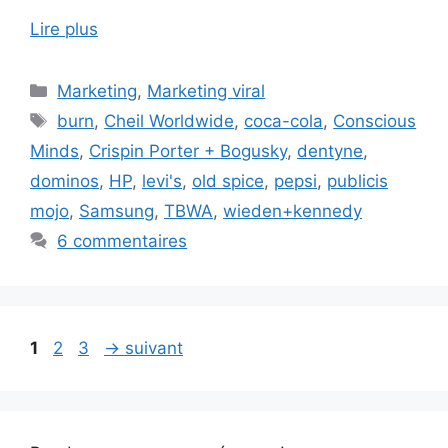
Lire plus
Catégories
Marketing
,
Marketing viral
Étiquettes
burn
,
Cheil Worldwide
,
coca-cola
,
Conscious
Minds
,
Crispin Porter + Bogusky
,
dentyne
,
dominos
,
HP
,
levi's
,
old spice
,
pepsi
,
publicis
mojo
,
Samsung
,
TBWA
,
wieden+kennedy
6 commentaires
Page
Page
Page
1
2
3
→
suivant