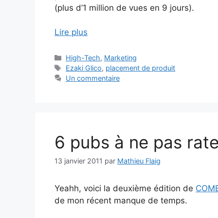
(plus d’1 million de vues en 9 jours).
Lire plus
Catégories
High-Tech
,
Marketing
Étiquettes
Ezaki Glico
,
placement de produit
Un commentaire
6 pubs à ne pas ra
13 janvier 2011
par
Mathieu Flaig
Yeahh, voici la deuxième édition de
COM
de mon récent manque de temps.