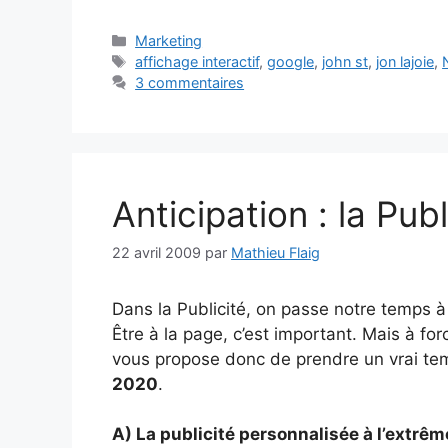
Catégories
Marketing
Étiquettes
affichage interactif
,
google
,
john st
,
jon lajoie
,
3 commentaires
Anticipation : la Pub
22 avril 2009
par
Mathieu Flaig
Dans la Publicité, on passe notre temps à 
Être à la page, c’est important. Mais à forc
vous propose donc de prendre un vrai te
2020
.
A) La publicité personnalisée à l’extrêm