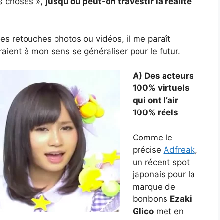
es choses »,
jusqu’où peut-on travestir la réalité
s retouches photos ou vidéos, il me paraît
aient à mon sens se généraliser pour le futur.
A) Des acteurs
100% virtuels
qui ont l’air
100% réels
Comme le
précise
Adfreak
,
un récent spot
japonais pour la
marque de
bonbons
Ezaki
Glico
met en