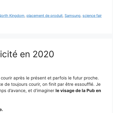
North Kingdom
,
placement de produit
,
Samsung
,
science fair
licité en 2020
courir après le présent et parfois le futur proche.
e de toujours courir, on finit par être essoufflé. Je
mps d’avance, et d’imaginer
le visage de la Pub en
e.