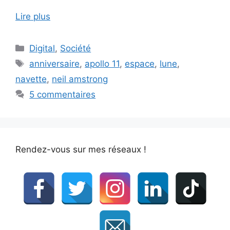
Lire plus
Catégories
Digital
,
Société
Étiquettes
anniversaire
,
apollo 11
,
espace
,
lune
,
navette
,
neil amstrong
5 commentaires
Rendez-vous sur mes réseaux !