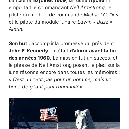
Lancée le
16 juillet 1969
, la fusée
Apollo 11
emportait le commandant
Neil Armstrong
, le
pilote du module de commande
Michael Collins
et le pilote du module lunaire
Edwin « Buzz »
Aldrin
.
Son but :
accomplir la promesse du président
John F. Kennedy
qui était
d’alunir avant la fin
des années 1960
. La mission fut un succès, et
la phrase de Neil Amstrong posant le pied sur la
lune résonne encore dans toutes les mémoires :
«
C’est un petit pas pour un homme, mais un
bond de géant pour l’humanité
« .