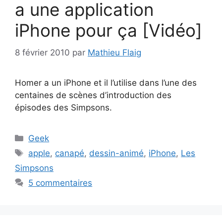
a une application
iPhone pour ça [Vidéo]
8 février 2010
par
Mathieu Flaig
Homer a un iPhone et il l’utilise dans l’une des
centaines de scènes d’introduction des
épisodes des Simpsons.
Catégories
Geek
Étiquettes
apple
,
canapé
,
dessin-animé
,
iPhone
,
Les
Simpsons
5 commentaires