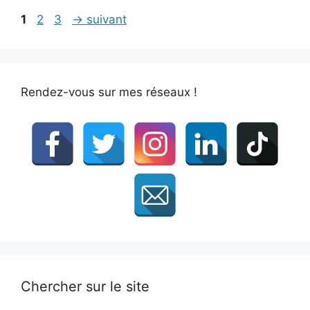
Page
Page
Page
1
2
3
→
suivant
Rendez-vous sur mes réseaux !
Chercher sur le site