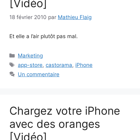
[Vidéo]
18 février 2010
par
Mathieu Flaig
Et elle a l’air plutôt pas mal.
Catégories
Marketing
Étiquettes
app-store
,
castorama
,
iPhone
Un commentaire
Chargez votre iPhone
avec des oranges
[Vidéo]