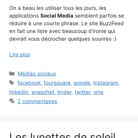
On a beau les utiliser tous les jours, les
applications
Social Media
semblent parfois se
réduire à une courte phrase. Le site BuzzFeed
en fait une liste avec beaucoup d’ironie qui
devrait vous décrocher quelques sourires :)
Lire plus
Catégories
Médias sociaux
Étiquettes
facebook
,
foursquare
,
google
,
Instagram
,
linkedin
,
snapchat
,
tinder
,
twitter
,
vine
2 commentaires
Les lunettes de soleil