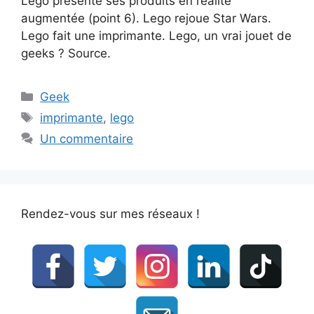
Lego présente ses produits en réalité
augmentée (point 6). Lego rejoue Star Wars.
Lego fait une imprimante. Lego, un vrai jouet de
geeks ? Source.
Catégories
Geek
Étiquettes
imprimante
,
lego
Un commentaire
Rendez-vous sur mes réseaux !