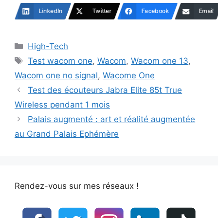
LinkedIn
Twitter
Facebook
Email
Catégories
High-Tech
Étiquettes
Test wacom one
,
Wacom
,
Wacom one 13
,
Wacom one no signal
,
Wacome One
Test des écouteurs Jabra Elite 85t True
Wireless pendant 1 mois
Palais augmenté : art et réalité augmentée
au Grand Palais Ephémère
Rendez-vous sur mes réseaux !