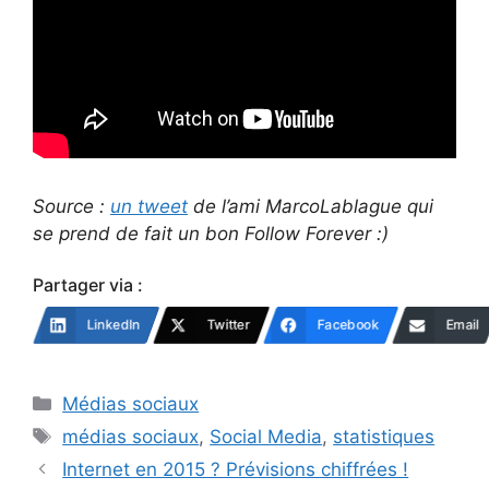
Source :
un tweet
de l’ami MarcoLablague qui
se prend de fait un bon Follow Forever :)
Partager via :
LinkedIn
Twitter
Facebook
Email
Catégories
Médias sociaux
Étiquettes
médias sociaux
,
Social Media
,
statistiques
Internet en 2015 ? Prévisions chiffrées !