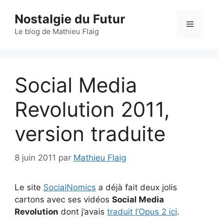
Aller
Nostalgie du Futur
au
Menu
contenu
Le blog de Mathieu Flaig
Social Media
Revolution 2011,
version traduite
8 juin 2011
par
Mathieu Flaig
Le site
SocialNomics
a déjà fait deux jolis
cartons avec ses vidéos
Social Media
Revolution
dont j’avais
traduit l’Opus 2 ici
.