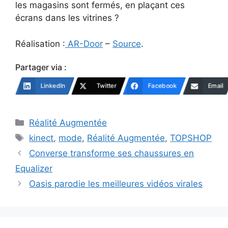
les magasins sont fermés, en plaçant ces
écrans dans les vitrines ?
Réalisation :
AR-Door
–
Source
.
Partager via :
LinkedIn
Twitter
Facebook
Email
Catégories
Réalité Augmentée
Étiquettes
kinect
,
mode
,
Réalité Augmentée
,
TOPSHOP
Converse transforme ses chaussures en
Equalizer
Oasis parodie les meilleures vidéos virales