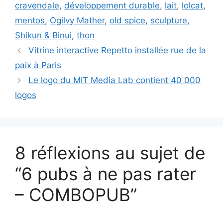
cravendale
,
développement durable
,
lait
,
lolcat
,
mentos
,
Ogilvy Mather
,
old spice
,
sculpture
,
Shikun & Binui
,
thon
Vitrine interactive Repetto installée rue de la
paix à Paris
Le logo du MIT Media Lab contient 40 000
logos
8 réflexions au sujet de
“6 pubs à ne pas rater
– COMBOPUB”