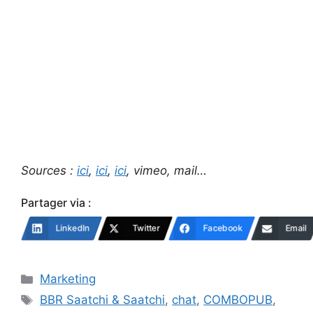
Sources :
ici
,
ici
,
ici
, vimeo, mail…
Partager via :
LinkedIn
Twitter
Facebook
Email
Catégories
Marketing
Étiquettes
BBR Saatchi & Saatchi
,
chat
,
COMBOPUB
,