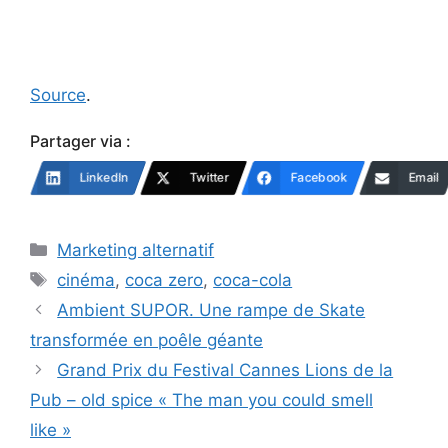
Source
.
Partager via :
LinkedIn
Twitter
Facebook
Email
Catégories
Marketing alternatif
Étiquettes
cinéma
,
coca zero
,
coca-cola
Ambient SUPOR. Une rampe de Skate
transformée en poêle géante
Grand Prix du Festival Cannes Lions de la
Pub – old spice « The man you could smell
like »