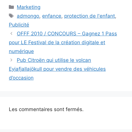
Catégories
Marketing
Étiquettes
admongo
,
enfance
,
protection de l'enfant
,
Publicité
OFFF 2010 / CONCOURS – Gagnez 1 Pass
pour LE Festival de la création digitale et
numérique
Pub Citroën qui utilise le volcan
Eyjafjallajökull pour vendre des véhicules
d’occasion
Les commentaires sont fermés.