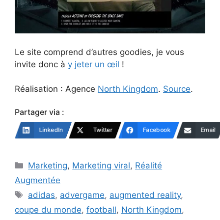
Le site comprend d’autres goodies, je vous
invite donc à
y jeter un œil
!
Réalisation : Agence
North Kingdom
.
Source
.
Partager via :
LinkedIn
Twitter
Facebook
Email
Catégories
Marketing
,
Marketing viral
,
Réalité
Augmentée
Étiquettes
adidas
,
advergame
,
augmented reality
,
coupe du monde
,
football
,
North Kingdom
,