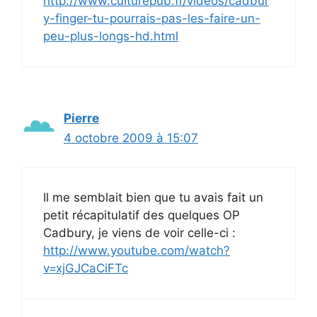
http://www.culturepub.fr/videos/cadbur
y-finger-tu-pourrais-pas-les-faire-un-
peu-plus-longs-hd.html
Pierre
4 octobre 2009 à 15:07
Il me semblait bien que tu avais fait un
petit récapitulatif des quelques OP
Cadbury, je viens de voir celle-ci :
http://www.youtube.com/watch?
v=xjGJCaCiFTc