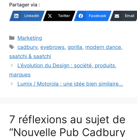
Partager via :
LinkedIn
Twitter
Facebook
Email
Catégories
Marketing
Étiquettes
cadbury
,
eyebrows
,
gorilla
,
modern dance
,
saatchi & saatchi
L’évolution du Design : société, produits,
marques
Lumix / Motorola : une idée bien similaire…
7 réflexions au sujet de
“Nouvelle Pub Cadbury