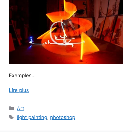
Exemples…
Lire plus
Catégories
Art
Étiquettes
light painting
,
photoshop