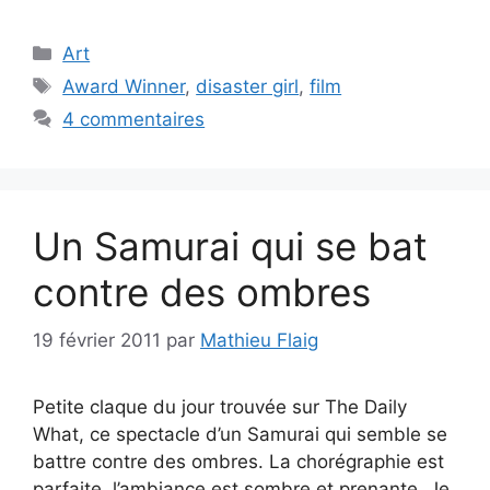
Catégories
Art
Étiquettes
Award Winner
,
disaster girl
,
film
4 commentaires
Un Samurai qui se bat
contre des ombres
19 février 2011
par
Mathieu Flaig
Petite claque du jour trouvée sur The Daily
What, ce spectacle d’un Samurai qui semble se
battre contre des ombres. La chorégraphie est
parfaite, l’ambiance est sombre et prenante. Je