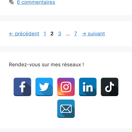
6 commentaires
Page
Page
Page
Page
←
précédent
1
2
3
…
7
→
suivant
Rendez-vous sur mes réseaux !