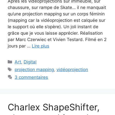
Après les vidéoprojections sur immeuble, sur
chaussure, sur rampe de Skate… il ne manquait
qu’une projection mapping sur un corps féminin
(mapping car la vidéoprojection est calquée sur
le support où elle s’opère). Un joli instant de
grâce que je vous laisse apprécier. Réalisation
par Marc Czerwiec et Vivien Testard. Filmé en 2
jours par …
Lire plus
Catégories
Art
,
Digital
Étiquettes
projection mapping
,
vidéoprojection
3 commentaires
Charlex ShapeShifter,