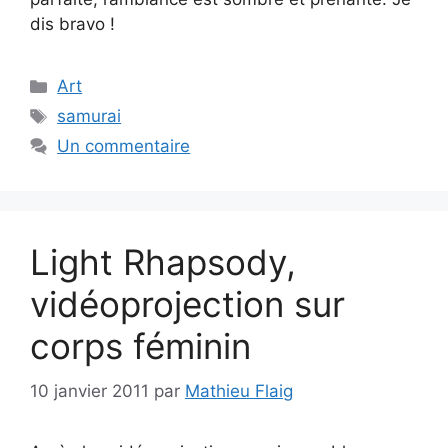
dis bravo !
Catégories
Art
Étiquettes
samurai
Un commentaire
Light Rhapsody,
vidéoprojection sur
corps féminin
10 janvier 2011
par
Mathieu Flaig