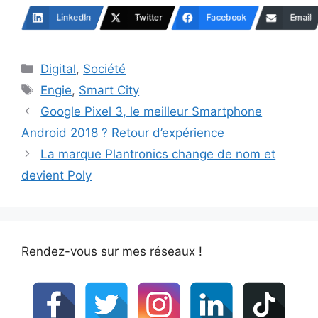
LinkedIn
Twitter
Facebook
Email
Catégories
Digital
,
Société
Étiquettes
Engie
,
Smart City
Google Pixel 3, le meilleur Smartphone
Android 2018 ? Retour d’expérience
La marque Plantronics change de nom et
devient Poly
Rendez-vous sur mes réseaux !