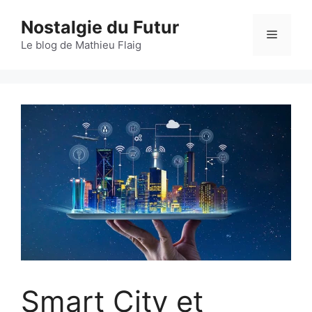
Aller
Nostalgie du Futur
au
Menu
contenu
Le blog de Mathieu Flaig
Smart City et