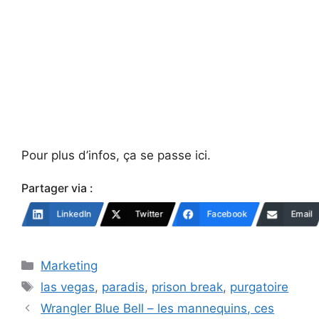
Pour plus d’infos, ça se passe ici.
Partager via :
LinkedIn
Twitter
Facebook
Email
Catégories
Marketing
Étiquettes
las vegas
,
paradis
,
prison break
,
purgatoire
Wrangler Blue Bell – les mannequins, ces